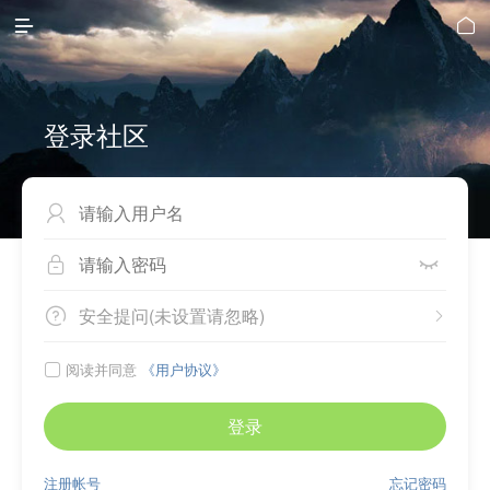


登录社区



安全提问(未设置请忽略)


阅读并同意
《用户协议》

登录
注册帐号
忘记密码