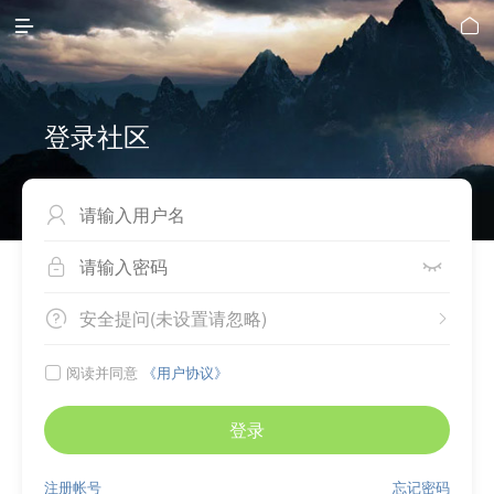


登录社区



安全提问(未设置请忽略)


阅读并同意
《用户协议》

登录
注册帐号
忘记密码