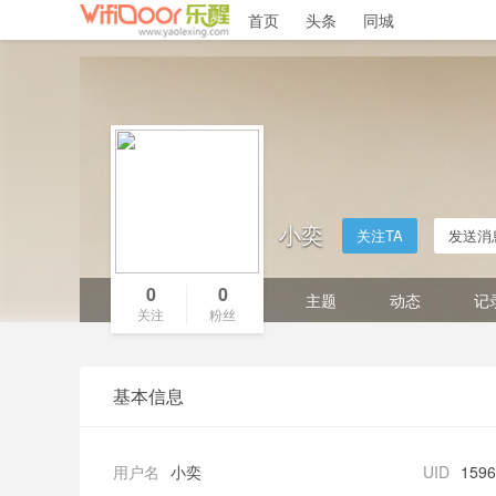
首页
头条
同城
小奕
关注TA
发送消
0
0
主题
动态
记
关注
粉丝
基本信息
用户名
小奕
UID
1596