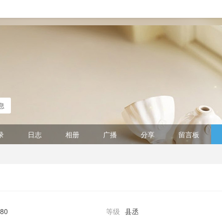
息
录
日志
相册
广播
分享
留言板
80
等级
县丞