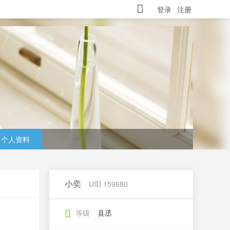
登录
注册
个人资料
小奕
UID 159680
等级
县丞