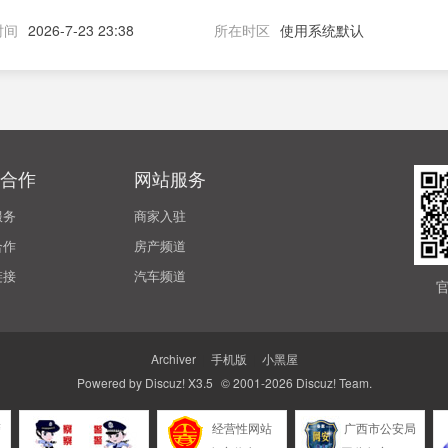
时间
2026-7-23 23:38
所在时区
使用系统默认
合作
网站服务
服务
商家入驻
合作
房产频道
链接
汽车频道
Archiver
|
手机版
|
小黑屋
Powered by
Discuz!
X3.5
© 2001-2026
Discuz! Team
.
警
经营性网站
广西市公安局