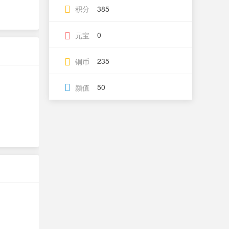
积分
385
0
元宝
235
铜币
50
颜值