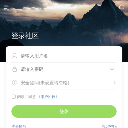


登录社区



安全提问(未设置请忽略)


阅读并同意
《用户协议》

登录
注册帐号
忘记密码