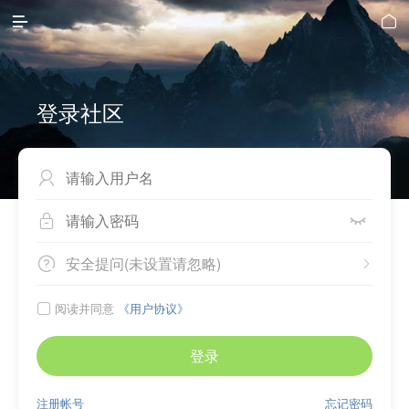


登录社区



安全提问(未设置请忽略)


阅读并同意
《用户协议》

登录
注册帐号
忘记密码