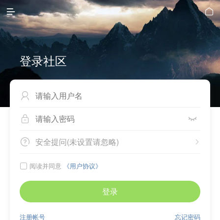


登录社区



安全提问(未设置请忽略)


阅读并同意
《用户协议》

登录
注册帐号
忘记密码