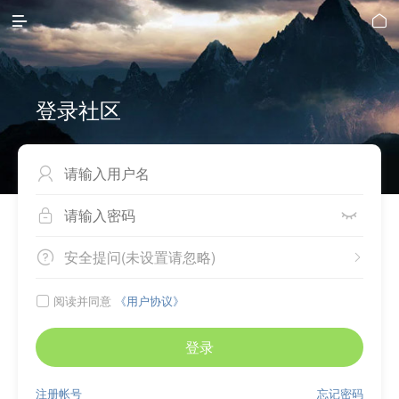


登录社区



安全提问(未设置请忽略)


阅读并同意
《用户协议》

登录
注册帐号
忘记密码