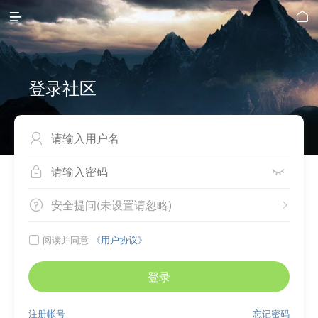


登录社区



安全提问(未设置请忽略)


阅读并同意
《用户协议》

登录
注册帐号
忘记密码