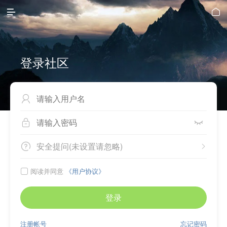


登录社区



安全提问(未设置请忽略)


阅读并同意
《用户协议》

登录
注册帐号
忘记密码