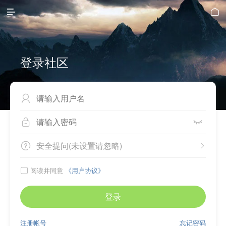


登录社区



安全提问(未设置请忽略)


阅读并同意
《用户协议》

登录
注册帐号
忘记密码