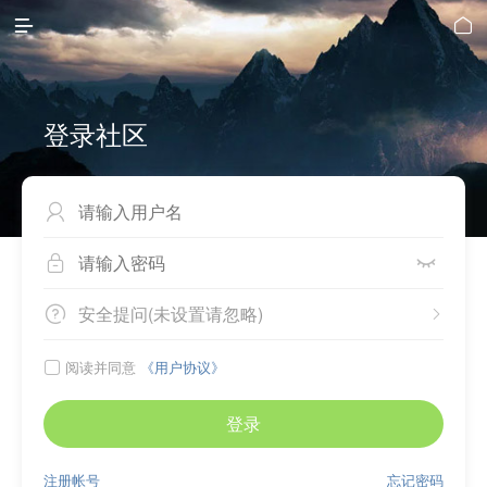


登录社区



安全提问(未设置请忽略)


阅读并同意
《用户协议》

登录
注册帐号
忘记密码