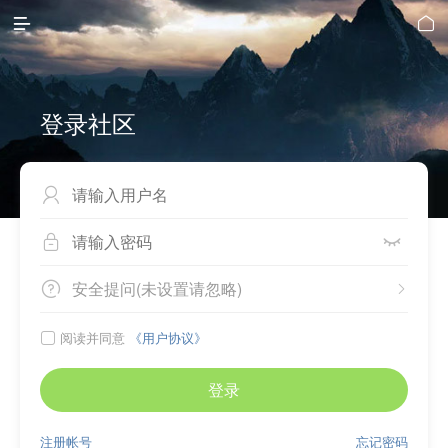


登录社区



安全提问(未设置请忽略)


阅读并同意
《用户协议》

登录
注册帐号
忘记密码